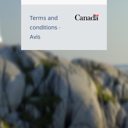
Terms and
/
conditions
Symbole
Avis
du
gouvernem
du
Canada