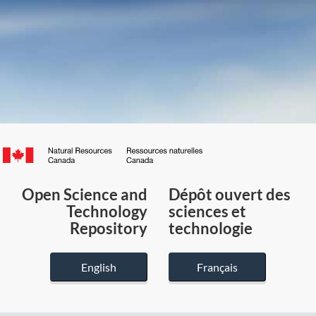
Canada.ca
/
Gouvernement
Open Science and
Dépôt ouvert des
du
Technology
sciences et
Canada
Repository
technologie
English
Français