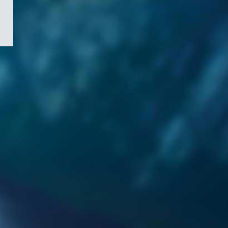
/
Symbole
du
gouvernement
du
Canada