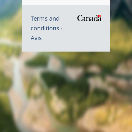
Terms and
/
conditions
Symbole
Avis
du
gouvernem
du
Canada