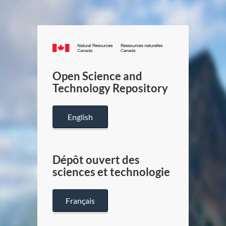
Canada.ca
/
Gouverneme
Open Science and
du
Technology Repository
Canada
English
Dépôt ouvert des
sciences et technologie
Français