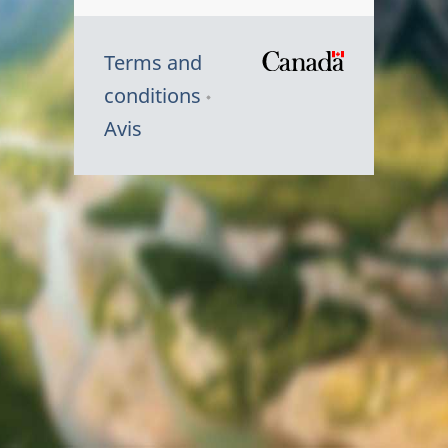
Terms and
/
conditions
Symbole
Avis
du
gouvernem
du
Canada