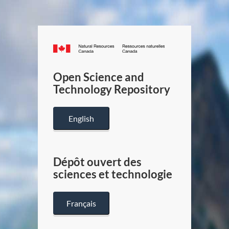
Canada.ca
/
Gouverneme
Open Science and
du
Technology Repository
Canada
English
Dépôt ouvert des
sciences et technologie
Français