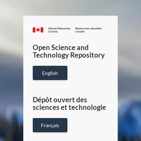
Canada.ca
/
Gouverneme
Open Science and
du
Technology Repository
Canada
English
Dépôt ouvert des
sciences et technologie
Français