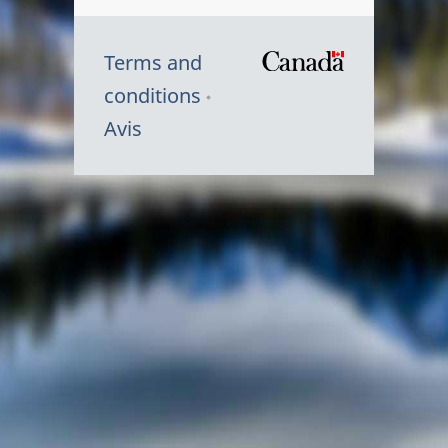
Terms and
/
conditions
Symbole
Avis
du
gouvernem
du
Canada