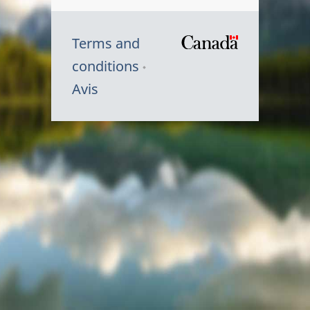
Terms and
/
conditions
Symbole
Avis
du
gouvernem
du
Canada