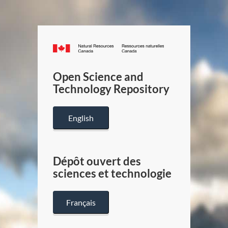
Canada.ca
/
Gouverneme
Open Science and
du
Technology Repository
Canada
English
Dépôt ouvert des
sciences et technologie
Français