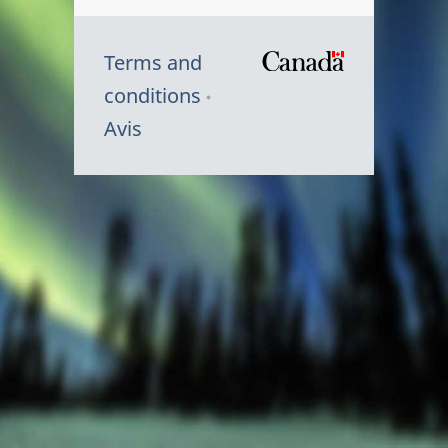
Terms and
/
conditions
Symbole
Avis
du
gouvernem
du
Canada