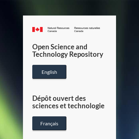
Canada.ca
/
Gouverneme
Open Science and
du
Technology Repository
Canada
English
Dépôt ouvert des
sciences et technologie
Français