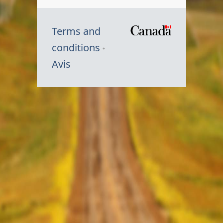
Terms and
/
conditions
Symbole
Avis
du
gouvernem
du
Canada