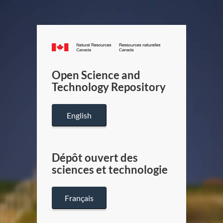
Canada.ca
/
Gouverneme
Open Science and
du
Technology Repository
Canada
English
Dépôt ouvert des
sciences et technologie
Français