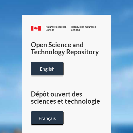
Canada.ca
/
Gouverneme
Open Science and
du
Technology Repository
Canada
English
Dépôt ouvert des
sciences et technologie
Français