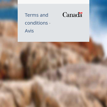
Terms and
/
conditions
Symbole
Avis
du
gouvernem
du
Canada