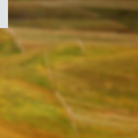
/
Symbole
du
gouvernement
du
Canada