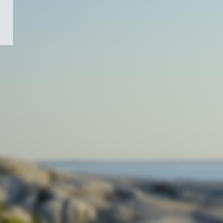
/
Symbole
du
gouvernement
du
Canada