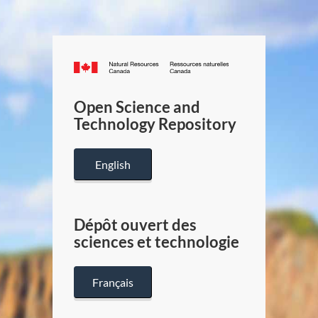
Canada.ca
/
Gouverneme
Open Science and
du
Technology Repository
Canada
English
Dépôt ouvert des
sciences et technologie
Français