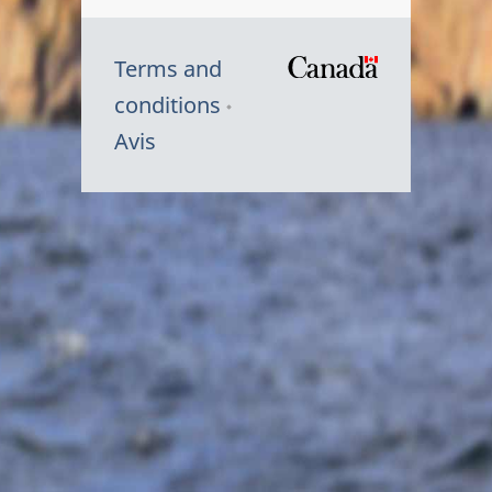
Terms and
/
conditions
Symbole
Avis
du
gouvernem
du
Canada