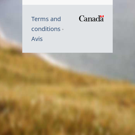
Terms and
/
conditions
Symbole
Avis
du
gouvernem
du
Canada