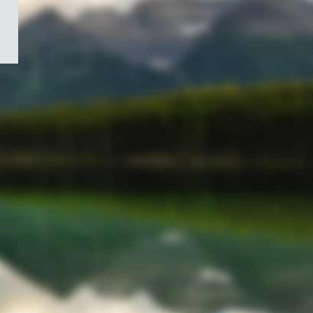
/
Symbole
du
gouvernement
du
Canada