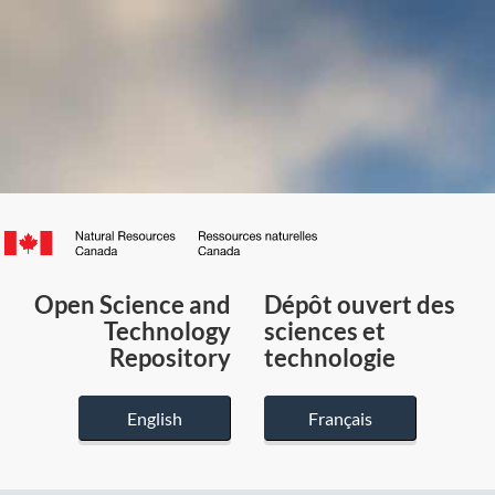
Canada.ca
/
Gouvernement
Open Science and
Dépôt ouvert des
du
Technology
sciences et
Canada
Repository
technologie
English
Français