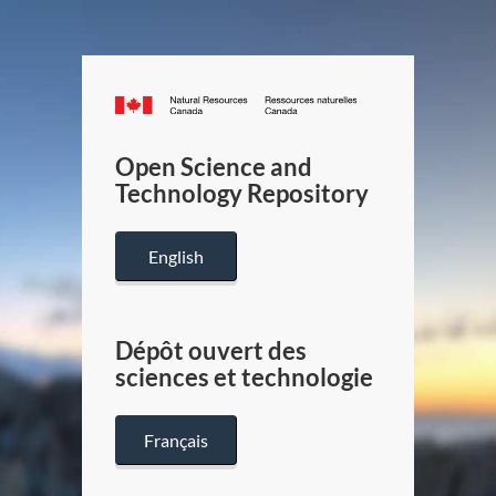
Canada.ca
/
Gouverneme
Open Science and
du
Technology Repository
Canada
English
Dépôt ouvert des
sciences et technologie
Français