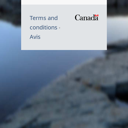
Terms and
/
conditions
Symbole
Avis
du
gouvernem
du
Canada