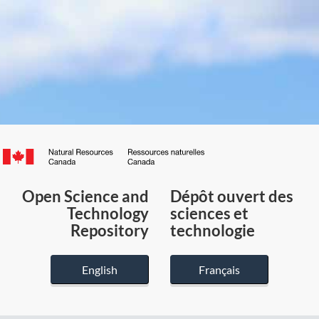
Canada.ca
/
Gouvernement
Open Science and
Dépôt ouvert des
du
Technology
sciences et
Canada
Repository
technologie
English
Français