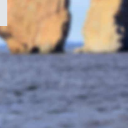
/
Symbole
du
gouvernement
du
Canada