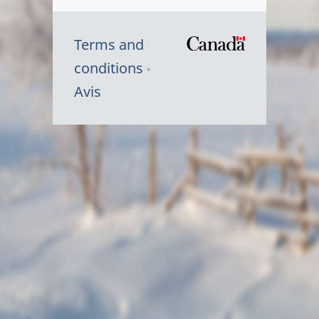
Terms and
/
conditions
Symbole
Avis
du
gouvernem
du
Canada