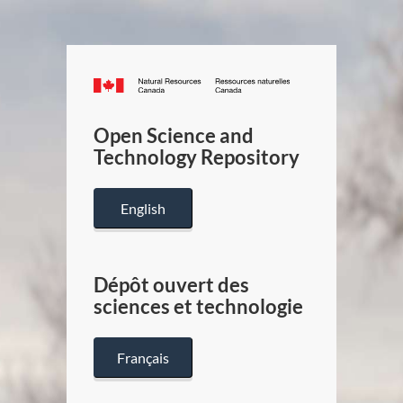
Canada.ca
/
Gouverneme
Open Science and
du
Technology Repository
Canada
English
Dépôt ouvert des
sciences et technologie
Français