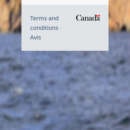
Terms and
/
conditions
Symbole
Avis
du
gouvernem
du
Canada