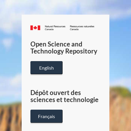
Canada.ca
/
Gouverneme
Open Science and
du
Technology Repository
Canada
English
Dépôt ouvert des
sciences et technologie
Français