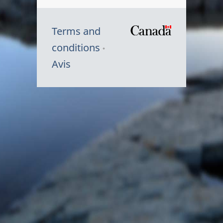
Terms and
/
conditions
Symbole
Avis
du
gouvernem
du
Canada