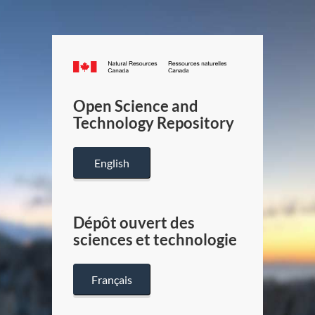
Canada.ca
/
Gouverneme
Open Science and
du
Technology Repository
Canada
English
Dépôt ouvert des
sciences et technologie
Français