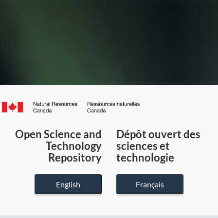
Canada.ca
/
Gouvernement
Open Science and
Dépôt ouvert des
du
Technology
sciences et
Canada
Repository
technologie
English
Français