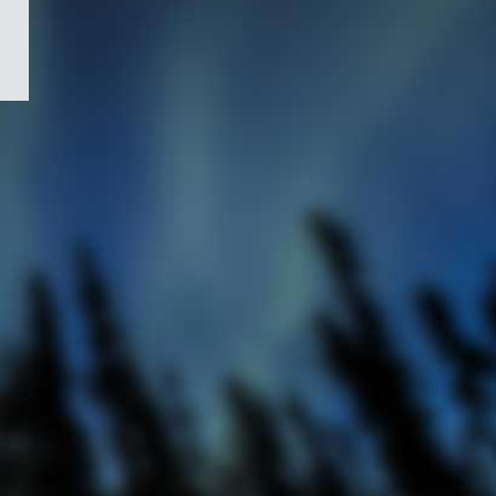
/
Symbole
du
gouvernement
du
Canada