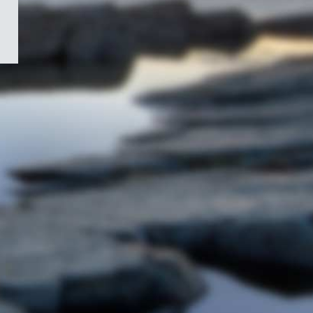
/
Symbole
du
gouvernement
du
Canada