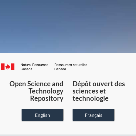
Canada.ca
/
Gouvernement
Open Science and
Dépôt ouvert des
du
Technology
sciences et
Canada
Repository
technologie
English
Français