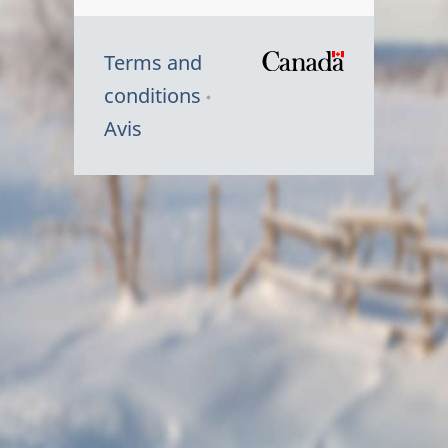
Terms and
/
conditions
Symbole
Avis
du
gouvernem
du
Canada