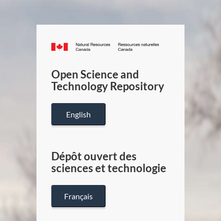
Canada.ca
/
Gouverneme
Open Science and
du
Technology Repository
Canada
English
Dépôt ouvert des
sciences et technologie
Français