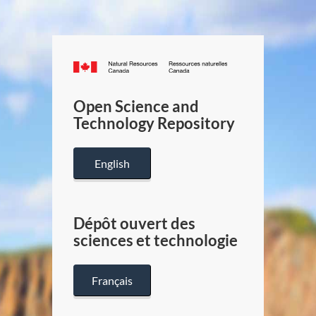
Canada.ca
/
Gouverneme
Open Science and
du
Technology Repository
Canada
English
Dépôt ouvert des
sciences et technologie
Français