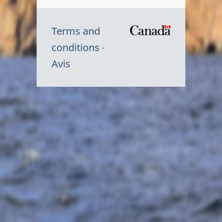
Terms and
/
conditions
Symbole
Avis
du
gouvernem
du
Canada