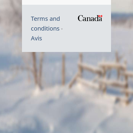
Terms and
/
conditions
Symbole
Avis
du
gouvernem
du
Canada