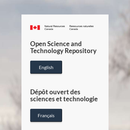
Canada.ca
/
Gouverneme
Open Science and
du
Technology Repository
Canada
English
Dépôt ouvert des
sciences et technologie
Français