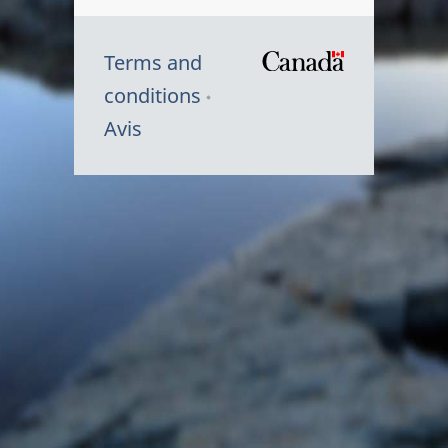
Terms and
/
conditions
Symbole
Avis
du
gouvernem
du
Canada