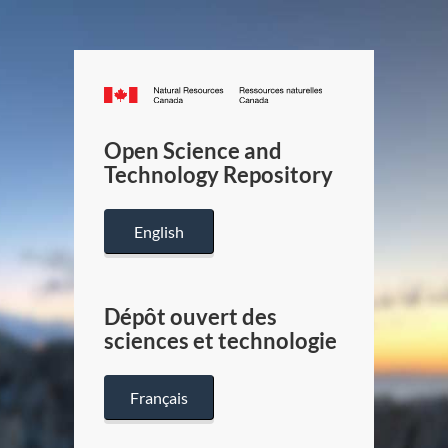
Canada.ca
/
Gouverneme
Open Science and
du
Technology Repository
Canada
English
Dépôt ouvert des
sciences et technologie
Français