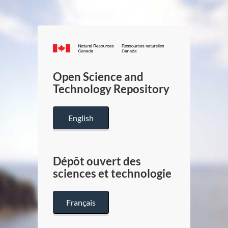
Canada.ca
/
Gouverneme
Open Science and
du
Technology Repository
Canada
English
Dépôt ouvert des
sciences et technologie
Français