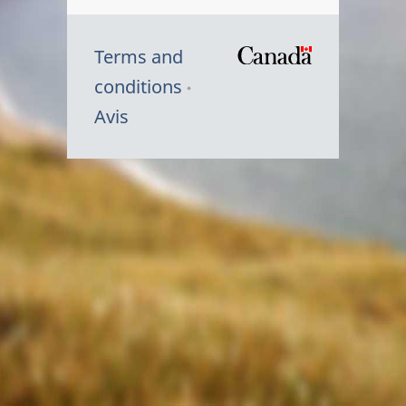
Terms and
/
conditions
Symbole
Avis
du
gouvernem
du
Canada