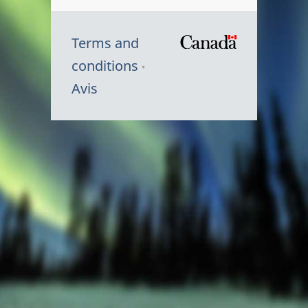
Terms and
/
conditions
Symbole
Avis
du
gouvernem
du
Canada