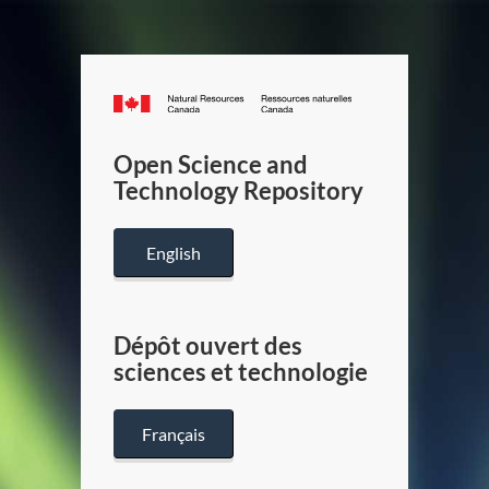
Canada.ca
/
Gouverneme
Open Science and
du
Technology Repository
Canada
English
Dépôt ouvert des
sciences et technologie
Français