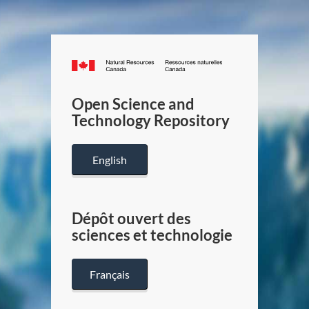
Canada.ca
/
Gouverneme
Open Science and
du
Technology Repository
Canada
English
Dépôt ouvert des
sciences et technologie
Français