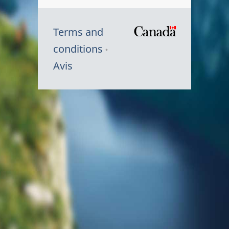
Terms and
/
conditions
Symbole
Avis
du
gouvernem
du
Canada