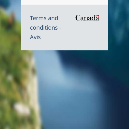
Terms and
/
conditions
Symbole
Avis
du
gouvernem
du
Canada