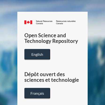
Canada.ca
/
Gouverneme
Open Science and
du
Technology Repository
Canada
English
Dépôt ouvert des
sciences et technologie
Français