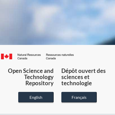
Canada.ca
/
Gouvernement
Open Science and
Dépôt ouvert des
du
Technology
sciences et
Canada
Repository
technologie
English
Français