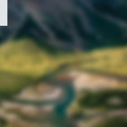
/
Symbole
du
gouvernement
du
Canada