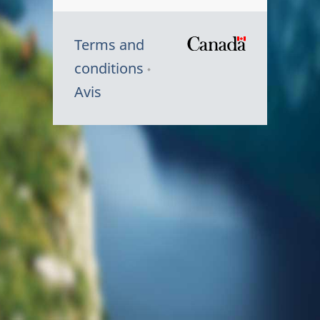
Terms and
/
conditions
Symbole
Avis
du
gouvernem
du
Canada