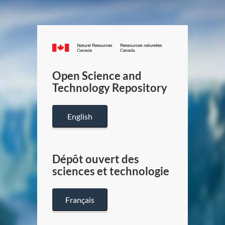
Canada.ca
/
Gouverneme
Open Science and
du
Technology Repository
Canada
English
Dépôt ouvert des
sciences et technologie
Français