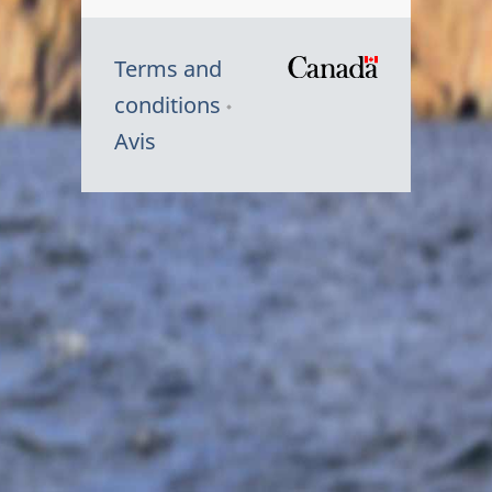
Terms and
/
conditions
Symbole
Avis
du
gouvernem
du
Canada