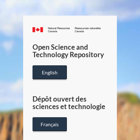
Canada.ca
/
Gouverneme
Open Science and
du
Technology Repository
Canada
English
Dépôt ouvert des
sciences et technologie
Français