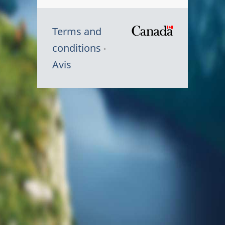
Terms and
/
conditions
Symbole
Avis
du
gouvernem
du
Canada