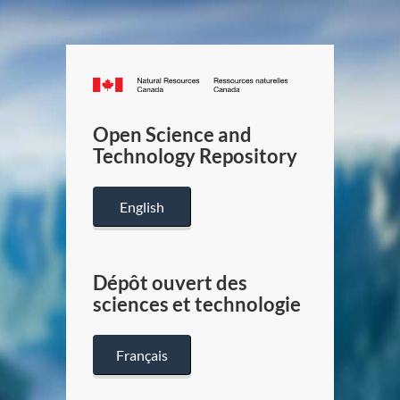
Canada.ca
/
Gouverneme
Open Science and
du
Technology Repository
Canada
English
Dépôt ouvert des
sciences et technologie
Français