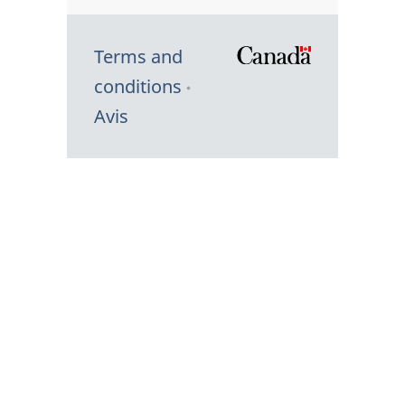
Terms and
/
conditions
Symbole
Avis
du
gouvernem
du
Canada