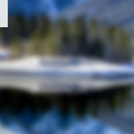
/
Symbole
du
gouvernement
du
Canada