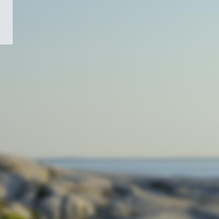
/
Symbole
du
gouvernement
du
Canada