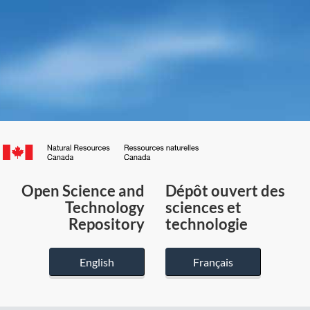
Canada.ca
/
Gouvernement
Open Science and
Dépôt ouvert des
du
Technology
sciences et
Canada
Repository
technologie
English
Français