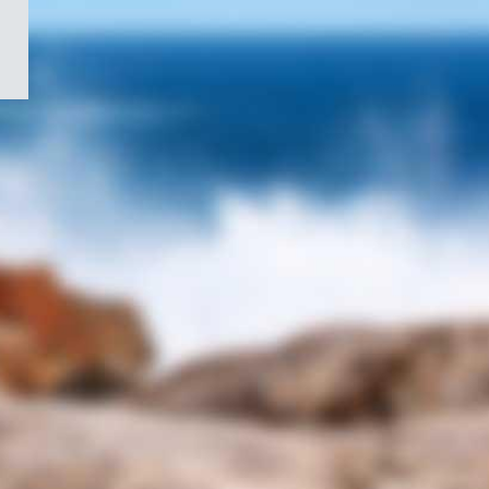
/
Symbole
du
gouvernement
du
Canada