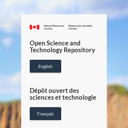
Canada.ca
/
Gouverneme
Open Science and
du
Technology Repository
Canada
English
Dépôt ouvert des
sciences et technologie
Français