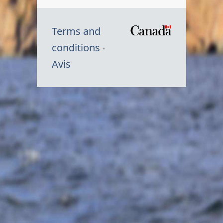
Terms and
/
conditions
Symbole
Avis
du
gouvernem
du
Canada