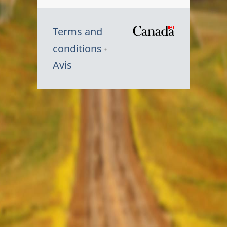
Terms and
/
conditions
Symbole
Avis
du
gouvernem
du
Canada