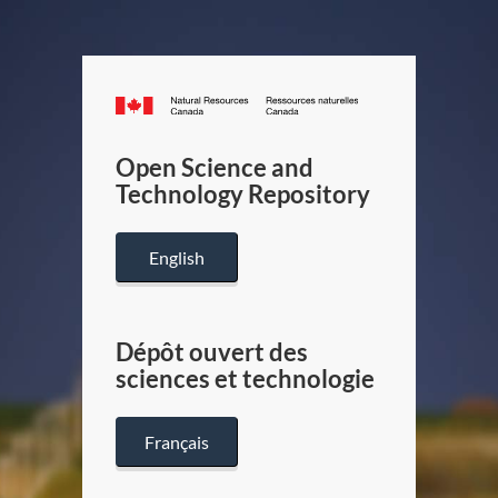
Canada.ca
/
Gouverneme
Open Science and
du
Technology Repository
Canada
English
Dépôt ouvert des
sciences et technologie
Français