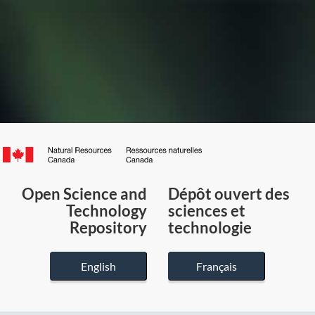
Canada.ca
/
Gouvernement
Open Science and
Dépôt ouvert des
du
Technology
sciences et
Canada
Repository
technologie
English
Français