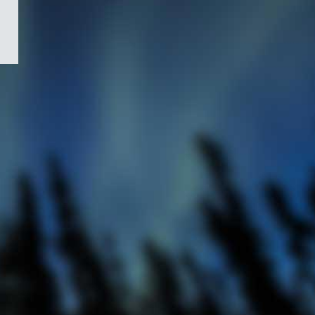
/
Symbole
du
gouvernement
du
Canada