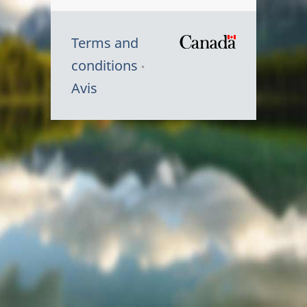
Terms and
/
conditions
Symbole
Avis
du
gouvernem
du
Canada