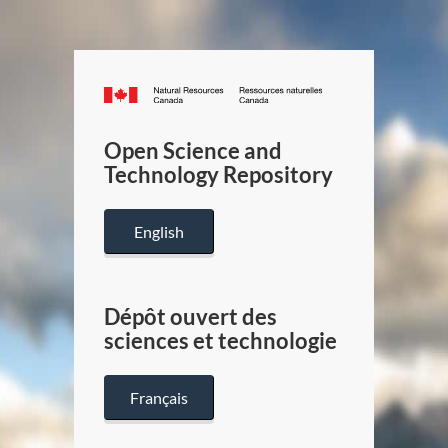
Canada.ca
/
Gouverneme
Open Science and
du
Technology Repository
Canada
English
Dépôt ouvert des
sciences et technologie
Français