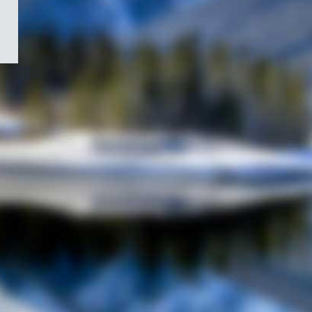
/
Symbole
du
gouvernement
du
Canada