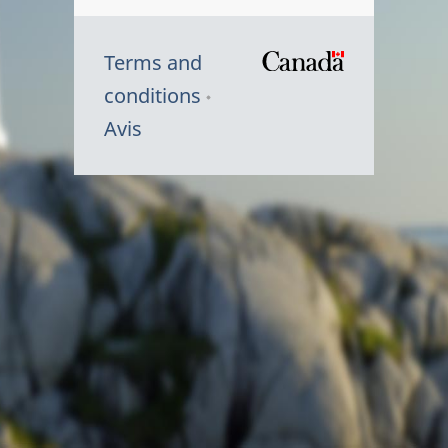
Terms and
/
conditions
Symbole
Avis
du
gouvernem
du
Canada