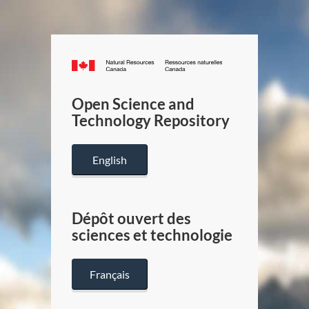
Canada.ca
/
Gouverneme
Open Science and
du
Technology Repository
Canada
English
Dépôt ouvert des
sciences et technologie
Français