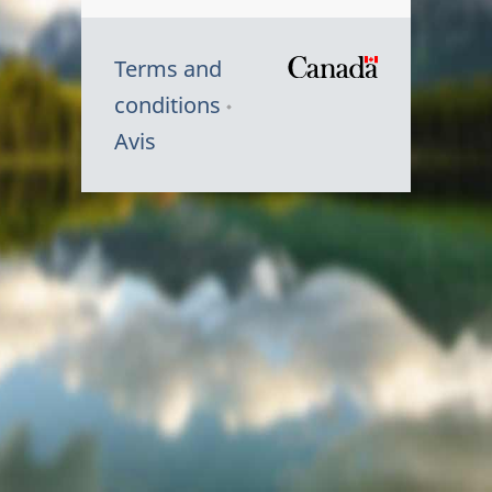
Terms and
/
conditions
Symbole
Avis
du
gouvernem
du
Canada