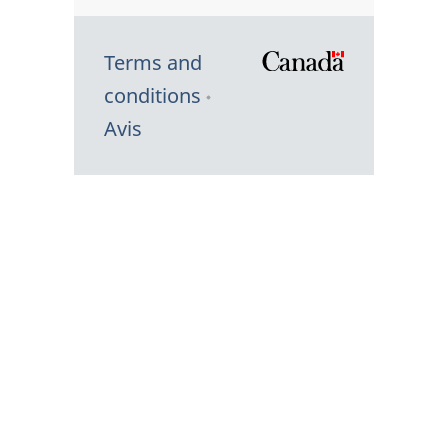
Terms and
/
conditions
Symbole
Avis
du
gouvernem
du
Canada