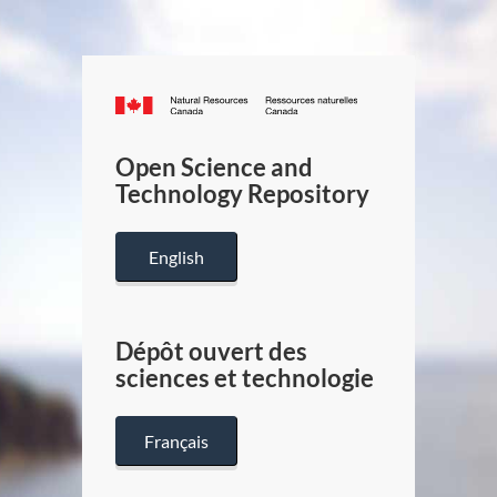
Canada.ca
/
Gouverneme
Open Science and
du
Technology Repository
Canada
English
Dépôt ouvert des
sciences et technologie
Français