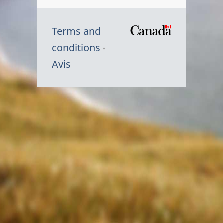
Terms and
/
conditions
Symbole
Avis
du
gouvernem
du
Canada