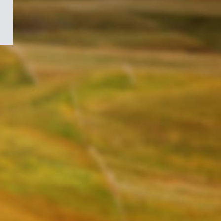
/
Symbole
du
gouvernement
du
Canada