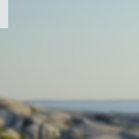
/
Symbole
du
gouvernement
du
Canada