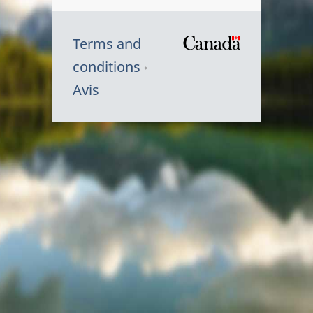
Terms and
/
conditions
Symbole
Avis
du
gouvernem
du
Canada