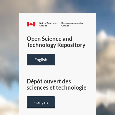
Canada.ca
/
Gouverneme
Open Science and
du
Technology Repository
Canada
English
Dépôt ouvert des
sciences et technologie
Français