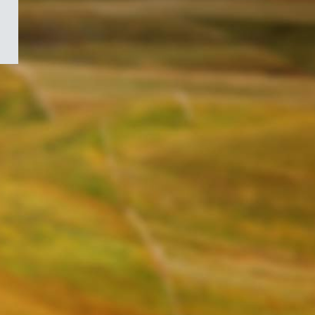
/
Symbole
du
gouvernement
du
Canada